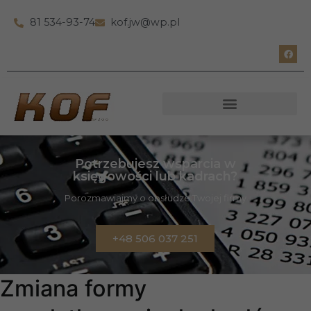
81 534-93-74
kof.jw@wp.pl
Potrzebujesz wsparcia w
księgowości lub kadrach?
Porozmawiajmy o obsłudze Twojej firmy
+48 506 037 251
Zmiana formy