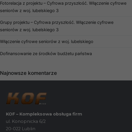
nie są
Fotorelacja z projektu – Cyfrowa przyszłość. Włączenie cyfrowe
opcjonalne. Są
seniorów z woj. lubelskiego 3
one potrzebne
do
funkcjonowania
Grupy projektu – Cyfrowa przyszłość. Włączenie cyfrowe
strony
seniorów z woj. lubelskiego 3
internetowej.
Włączenie cyfrowe seniorów z woj. lubelskiego
Statystyka
Dofinansowanie ze środków budżetu państwa
Abyśmy mogli
poprawić
funkcjonalność
i strukturę
Najnowsze komentarze
strony
internetowej,
na podstawie
tego, jak
strona jest
używana.
KOF – Kompleksowa obsługa firm
Doświadczenie
ul. Konopnicka 6/2
Aby nasza
20-022 Lublin
strona