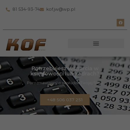
81 534-93-74
kof.jw@wp.pl
Potrzebujesz wsparcia w
księgowości lub kadrach?
Porozmawiajmy o obsłudze Twojej firmy
+48 506 037 251