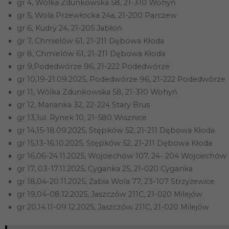
gr 4, Wólka Zdunkowska 58, 21-310 Wohyń
gr 5, Wola Przewłocka 24a, 21-200 Parczew
gr 6, Kudry 24, 21-205 Jabłoń
gr 7, Chmielów 61, 21-211 Dębowa Kłoda
gr 8, Chmielów 61, 21-211 Dębowa Kłoda
gr 9,Podedwórze 96, 21-222 Podedwórze
gr 10,19-21.09.2025, Podedwórze 96, 21-222 Podedwórze
gr 11, Wólka Zdunkowska 58, 21-310 Wohyń
gr 12, Marianka 32, 22-224 Stary Brus
gr 13,1ul. Rynek 10, 21-580 Wisznice
gr 14,15-18.09.2025, Stępków 52, 21-211 Dębowa Kłoda
gr 15,13-16.10.2025, Stępków 52, 21-211 Dębowa Kłoda
gr 16,06-24.11.2025, Wojciechów 107, 24- 204 Wojciechów
gr 17, 03-17.11.2025, Cyganka 25, 21-020 Cyganka
gr 18,04-20.11.2025, Żabia Wola 77, 23-107 Strzyżewice
gr 19,04-08.12.2025, Jaszczów 211C, 21-020 Milejów
gr 20,14.11-09.12.2025, Jaszczów 211C, 21-020 Milejów