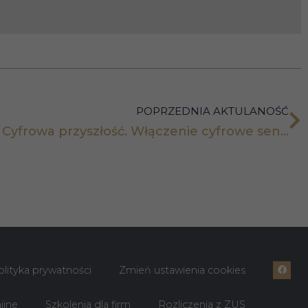
POPRZEDNIA AKTULANOŚĆ
Fotorelacja z projektu – Cyfrowa przyszłość. Włączenie cyfrowe seniorów z woj. lubelskiego 3
olityka prywatności
Zmień ustawienia cookies
ijne
Szkolenia dla firm
Rozliczenia z ZUS