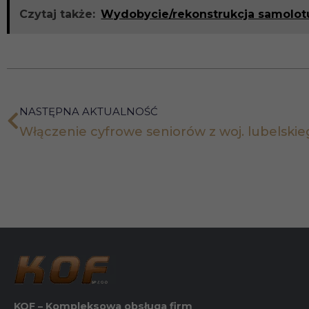
Czytaj także:
Wydobycie/rekonstrukcja samolotu 
NASTĘPNA AKTUALNOŚĆ
Włączenie cyfrowe seniorów z woj. lubelski
KOF – Kompleksowa obsługa firm