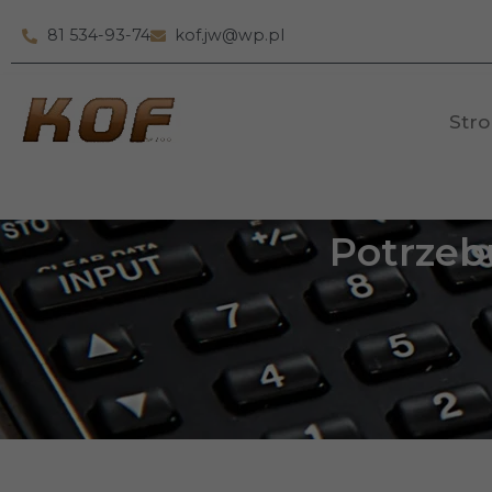
81 534-93-74
kof.jw@wp.pl
Str
Potrzeb