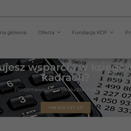
ona główna
Oferta
Fundacja KOF
Pr
ujesz wsparcia w księgow
kadrach?
Porozmawiajmy o obsłudze Twojej firmy
+48 506 037 251