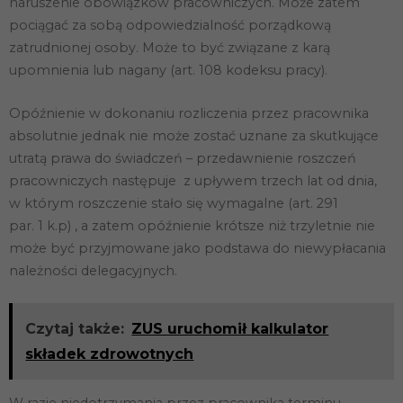
naruszenie obowiązków pracowniczych. Może zatem
pociągać za sobą odpowiedzialność porządkową
zatrudnionej osoby. Może to być związane z karą
upomnienia lub nagany (art. 108 kodeksu pracy).
Konieczne
Te pliki cookie
nie są
Opóźnienie w dokonaniu rozliczenia przez pracownika
opcjonalne. Są
absolutnie jednak nie może zostać uznane za skutkujące
one potrzebne
utratą prawa do świadczeń – przedawnienie roszczeń
do
funkcjonowania
pracowniczych następuje z upływem trzech lat od dnia,
strony
w którym roszczenie stało się wymagalne (art. 291
internetowej.
par. 1 k.p) , a zatem opóźnienie krótsze niż trzyletnie nie
może być przyjmowane jako podstawa do niewypłacania
Statystyka
należności delegacyjnych.
Abyśmy mogli
poprawić
funkcjonalność
i strukturę
Czytaj także:
ZUS uruchomił kalkulator
strony
składek zdrowotnych
internetowej,
na podstawie
tego, jak
strona jest