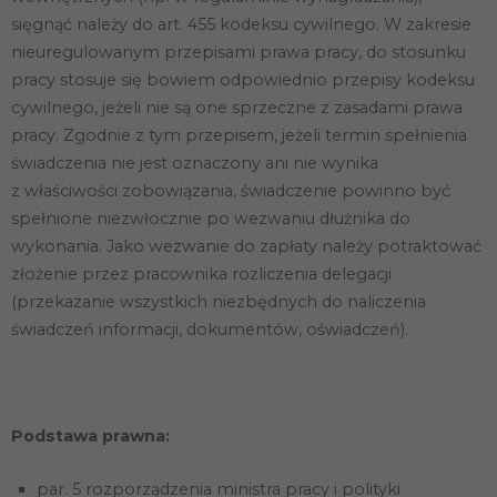
zachowania
sięgnąć należy do art. 455 kodeksu cywilnego. W zakresie
podczas
odwiedzania naszej
nieuregulowanym przepisami prawa pracy, do stosunku
strony, zwiększasz
pracy stosuje się bowiem odpowiednio przepisy kodeksu
szansę na
zobaczenie
cywilnego, jeżeli nie są one sprzeczne z zasadami prawa
spersonalizowanych
pracy. Zgodnie z tym przepisem, jeżeli termin spełnienia
treści i ofert.
świadczenia nie jest oznaczony ani nie wynika
z właściwości zobowiązania, świadczenie powinno być
spełnione niezwłocznie po wezwaniu dłużnika do
wykonania. Jako wezwanie do zapłaty należy potraktować
złożenie przez pracownika rozliczenia delegacji
(przekazanie wszystkich niezbędnych do naliczenia
świadczeń informacji, dokumentów, oświadczeń).
Podstawa prawna:
par. 5 rozporządzenia ministra pracy i polityki