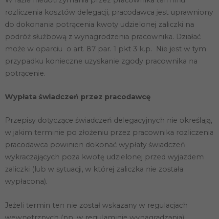
W razie niedotrzymania przez pracownika terminu
używana.
rozliczenia kosztów delegacji, pracodawca jest uprawniony
do dokonania potrącenia kwoty udzielonej zaliczki na
podróż służbową z wynagrodzenia pracownika. Działać
Doświadczenie
Aby nasza
może w oparciu o art. 87 par. 1 pkt 3 k.p. Nie jest w tym
strona
przypadku konieczne uzyskanie zgody pracownika na
internetowa
działała jak
potrącenie.
najlepiej
podczas
Wypłata świadczeń przez pracodawcę
twojego
przejścia na nią.
Jeśli odrzucisz
Przepisy dotyczące świadczeń delegacyjnych nie określają,
te pliki cookie,
niektóre funkcje
w jakim terminie po złożeniu przez pracownika rozliczenia
znikną ze
pracodawca powinien dokonać wypłaty świadczeń
strony
internetowej.
wykraczających poza kwotę udzielonej przed wyjazdem
zaliczki (lub w sytuacji, w której zaliczka nie została
wypłacona).
Marketing
Udostępniając
Jeżeli termin ten nie został wskazany w regulacjach
swoje
zainteresowania i
wewnętrznych (np. w regulaminie wynagradzania),