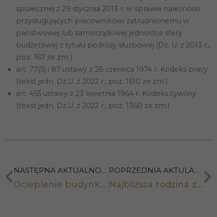
społecznej z 29 stycznia 2013 r. w sprawie należności
przysługujących pracownikowi zatrudnionemu w
państwowej lub samorządowej jednostce sfery
budżetowej z tytułu podróży służbowej (Dz. U. z 2013 r.,
poz. 167 ze zm.)
art. 77(5) i 87 ustawy z 26 czerwca 1974 r. Kodeks pracy
(tekst jedn. Dz.U. z 2022 r., poz. 1510 ze zm.)
art. 455 ustawy z 23 kwietnia 1964 r. Kodeks cywilny
(tekst jedn. Dz.U. z 2022 r., poz. 1360 ze zm.)
NASTĘPNA AKTUALNOŚĆ
POPRZEDNIA AKTULANOŚĆ
Ocieplenie budynku firmy może obniżyć również wysokość podatków
Najbliższa rodzina zwolniona z podatku od spadków i darowizn