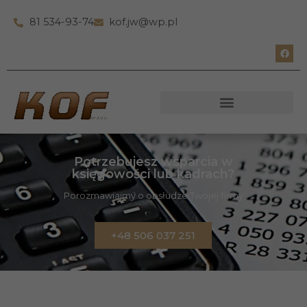
81 534-93-74
kof.jw@wp.pl
Potrzebujesz wsparcia w
księgowości lub kadrach?
Porozmawiajmy o obsłudze Twojej firmy
+48 506 037 251