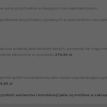
anie sumy przychodów w bieżącym roku kalendarzowym.
 na podstawie przychodów uzyskanych w poprzednim roku ka
czne podanie jakichkolwiek danych, ponieważ nie mają one zn
ieczenie zdrowotne w wysokości
270,90 zł
.
Konieczne
Te pliki cookie
wspólnik spółki komandytowej albo osoba współpracująca wys
nie są
9,89 zł
.
opcjonalne. Są
one potrzebne
do
zystkich wariantów i kombinacji jakie są możliwe w zakre
funkcjonowania
strony
internetowej.