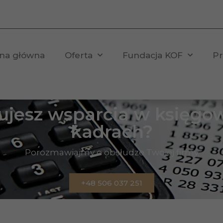
ona główna
Oferta
Fundacja KOF
Pr
ujesz wsparcia w księgow
kadrach?
Porozmawiajmy o obsłudze Twojej firmy
+48 506 037 251