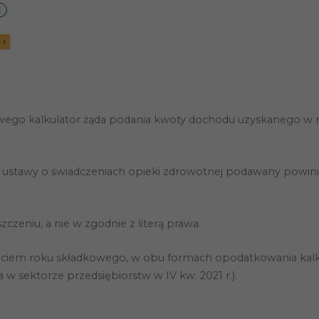
iowego kalkulator żąda podania kwoty dochodu uzyskanego w 
ami ustawy o świadczeniach opieki zdrowotnej podawany powin
czeniu, a nie w zgodnie z literą prawa.
częciem roku składkowego, w obu formach opodatkowania kalku
 sektorze przedsiębiorstw w IV kw. 2021 r.).