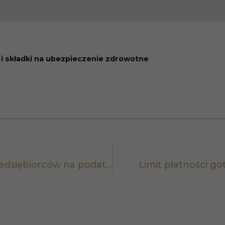
Statystyka
Abyśmy mogli
poprawić
funkcjonalność
 i składki na ubezpieczenie zdrowotne
i strukturę
strony
internetowej,
na podstawie
tego, jak
strona jest
używana.
Doświadczenie
Aby nasza
strona
Składka zdrowotna za styczeń 2022 r. dla przedsiębiorców na podatku liniowym i skali podatkowej
Limit płatności g
internetowa
działała jak
najlepiej
podczas
twojego
przejścia na nią.
Jeśli odrzucisz