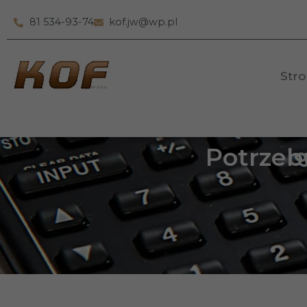
81 534-93-74
kof.jw@wp.pl
Str
Potrzeb