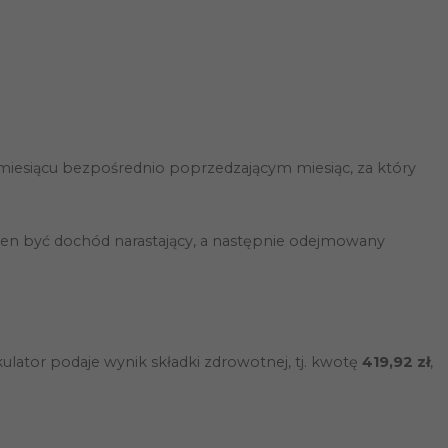
miesiącu bezpośrednio poprzedzającym miesiąc, za który
ien być dochód narastający, a następnie odejmowany
lator podaje wynik składki zdrowotnej, tj. kwotę
419,92 zł
,