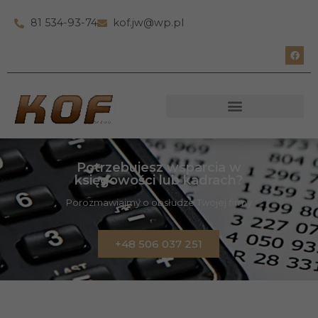
81 534-93-74
kof.jw@wp.pl
Potrzebujesz wsparcia w
księgowości lub kadrach?
Porozmawiajmy o obsłudze Twojej firmy
+48 506 037 251