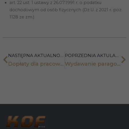
Abyśmy mogli
art. 22 ust. 1 ustawy z 26.07.1991 r. o podatku
poprawić
dochodowym od osób fizycznych (Dz.U. z 2021 r. poz.
funkcjonalność
i strukturę
1128 ze zm.)
strony
internetowej,
na podstawie
tego, jak
strona jest
używana.
NASTĘPNA AKTUALNOŚĆ
POPRZEDNIA AKTULANOŚĆ
Dopłaty dla pracowników bez podatku i ZUS?
Wydawanie paragonów fiskalnych pod lupą Ministerstwa Finansów
Doświadczenie
Aby nasza
strona
internetowa
działała jak
najlepiej
podczas
twojego
przejścia na nią.
Jeśli odrzucisz
te pliki cookie,
niektóre funkcje
znikną ze
strony