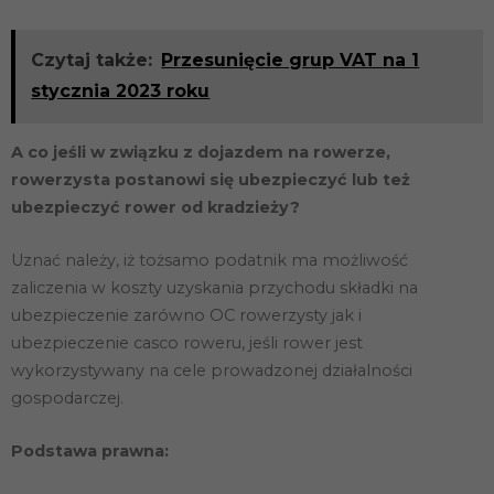
Czytaj także:
Przesunięcie grup VAT na 1
stycznia 2023 roku
A co jeśli w związku z dojazdem na rowerze,
rowerzysta postanowi się ubezpieczyć lub też
ubezpieczyć rower od kradzieży?
Konieczne
Uznać należy, iż tożsamo podatnik ma możliwość
Te pliki cookie
zaliczenia w koszty uzyskania przychodu składki na
nie są
ubezpieczenie zarówno OC rowerzysty jak i
opcjonalne. Są
one potrzebne
ubezpieczenie casco roweru, jeśli rower jest
do
wykorzystywany na cele prowadzonej działalności
funkcjonowania
strony
gospodarczej.
internetowej.
Podstawa prawna:
Statystyka