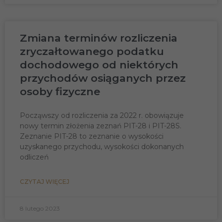
internetowej,
na podstawie
tego, jak
strona jest
Zmiana terminów rozliczenia
używana.
zryczałtowanego podatku
dochodowego od niektórych
Doświadczenie
przychodów osiąganych przez
Aby nasza
osoby fizyczne
strona
internetowa
działała jak
Począwszy od rozliczenia za 2022 r. obowiązuje
najlepiej
podczas
nowy termin złożenia zeznań PIT-28 i PIT-28S.
twojego
Zeznanie PIT-28 to zeznanie o wysokości
przejścia na nią.
uzyskanego przychodu, wysokości dokonanych
Jeśli odrzucisz
odliczeń
te pliki cookie,
niektóre funkcje
znikną ze
CZYTAJ WIĘCEJ
strony
internetowej.
8 lutego 2023