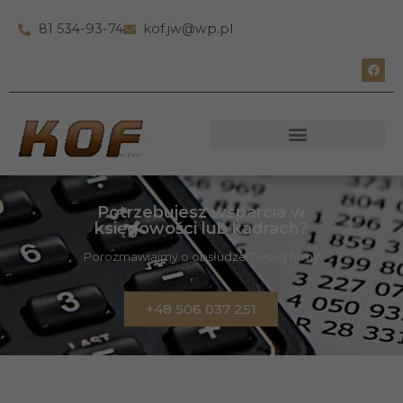
81 534-93-74
kof.jw@wp.pl
Potrzebujesz wsparcia w
księgowości lub kadrach?
Porozmawiajmy o obsłudze Twojej firmy
+48 506 037 251