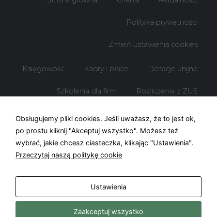
Polityka prywatności
Zmień ustawienia cookies
Księgowość
Kadry i płace
Dotacje unijne
Szkolenia dla firm
Rozliczenia z ZUS
Rozliczenia z US
Obsługujemy pliki cookies. Jeśli uważasz, że to jest ok,
po prostu kliknij "Akceptuj wszystko". Możesz też
wybrać, jakie chcesz ciasteczka, klikając "Ustawienia".
Przeczytaj naszą politykę cookie
© Biuro rachunkowe KOF – 2026
Ustawienia
Projekt i wykonanie –
Freeline
Zaakceptuj wszystko