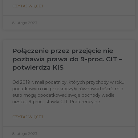
CZYTAJ WIĘCEJ
8 lutego 2023
Konieczne
Połączenie przez przejęcie nie
Te pliki cookie
pozbawia prawa do 9-proc. CIT –
nie są
opcjonalne. Są
potwierdza KIS
one potrzebne
do
funkcjonowania
Od 2019 r. mali podatnicy, których przychody w roku
strony
podatkowym nie przekroczyły równowartości 2 mln
internetowej.
euro mogą opodatkować swoje dochody wedle
niższej, 9-proc., stawki CIT. Preferencyjne
Statystyka
Abyśmy mogli
CZYTAJ WIĘCEJ
poprawić
funkcjonalność
i strukturę
8 lutego 2023
strony