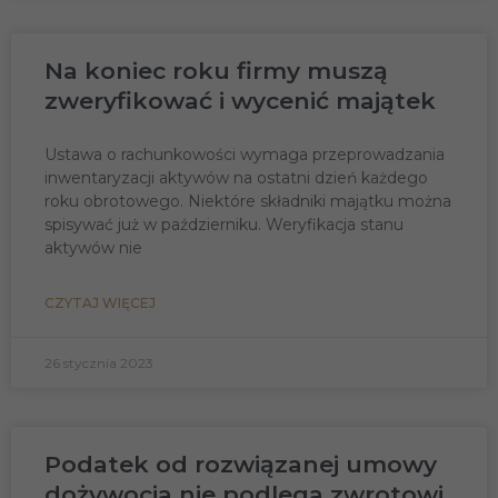
Marketing
Udostępniając
swoje
zainteresowania i
Na koniec roku firmy muszą
zachowania
zweryfikować i wycenić majątek
podczas
odwiedzania naszej
strony, zwiększasz
Ustawa o rachunkowości wymaga przeprowadzania
szansę na
zobaczenie
inwentaryzacji aktywów na ostatni dzień każdego
spersonalizowanych
roku obrotowego. Niektóre składniki majątku można
treści i ofert.
spisywać już w październiku. Weryfikacja stanu
aktywów nie
CZYTAJ WIĘCEJ
26 stycznia 2023
Podatek od rozwiązanej umowy
dożywocia nie podlega zwrotowi