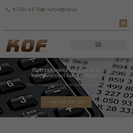
81 534-93-74
kof.jw@wp.pl
Potrzebujesz wsparcia w
księgowości lub kadrach?
Porozmawiajmy o obsłudze Twojej firmy
+48 506 037 251