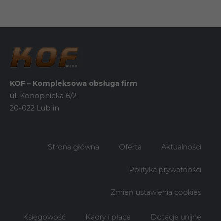
KOF – Kompleksowa obsługa firm
ul. Konopnicka 6/2
20-022 Lublin
Strona główna
Oferta
Aktualności
Konieczne
Te pliki cookie
nie są
Polityka prywatności
opcjonalne. Są
one potrzebne
Zmień ustawienia cookies
do
funkcjonowania
strony
Księgowość
Kadry i płace
Dotacje unijne
internetowej.