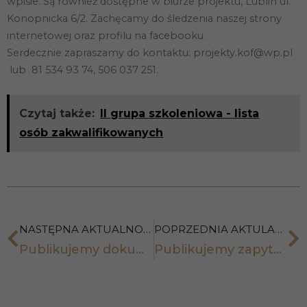
wpisie. Są również dostępne w biurze projektu, Lublin ul.
Konopnicka 6/2. Zachęcamy do śledzenia naszej strony
internetowej oraz profilu na facebooku.
Serdecznie zapraszamy do kontaktu: projekty.kof@wp.pl
lub 81 534 93 74, 506 037 251.
Czytaj także:
II grupa szkoleniowa - lista
osób zakwalifikowanych
NASTĘPNA AKTUALNOŚĆ
POPRZEDNIA AKTULANOŚĆ
Publikujemy dokumenty rekrutacyjne
Publikujemy zapytanie ofertowe na catering nr 01062017ZAP