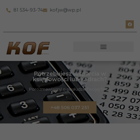
81 534-93-74
kof.jw@wp.pl
Potrzebujesz wsparcia w
księgowości lub kadrach?
Porozmawiajmy o obsłudze Twojej firmy
+48 506 037 251