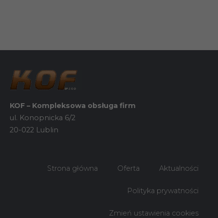
KOF – Kompleksowa obsługa firm
ul. Konopnicka 6/2
20-022 Lublin
Konieczne
Strona główna
Oferta
Aktualności
Te pliki cookie
nie są
opcjonalne. Są
Polityka prywatności
one potrzebne
do
funkcjonowania
Zmień ustawienia cookies