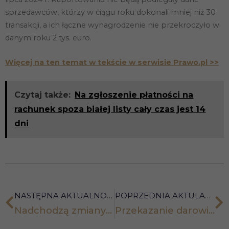
sprzedawców, którzy w ciągu roku dokonali mniej niż 30
transakcji, a ich łączne wynagrodzenie nie przekroczyło w
danym roku 2 tys. euro.
Więcej na ten temat w tekście w serwisie Prawo.pl >>
Czytaj także:
Na zgłoszenie płatności na
rachunek spoza białej listy cały czas jest 14
dni
NASTĘPNA AKTUALNOŚĆ
POPRZEDNIA AKTULANOŚĆ
Nadchodzą zmiany w ustawie o rachunkowości dla niektórych podmiotów – kto, kiedy i na co powinien zwrócić uwagę?
Przekazanie darowizn na organizacje pożytku publicznego – korzyści podatkowe