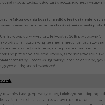
 udział w odsprzedaży usługi za świadczącego, jest wystawien
przy refakturowaniu kosztu mediów jest ustalenie, czy s
owiem zasadnicze znaczenie dla określenia stawki podat
nii Europejskiej w wyroku z 16 kwietnia 2015 r. w sprawie C-
jako odrębne, rozstrzygnął, że najem nieruchomości i związane
ębne i niezależne świadczenia, które powinno się oceniać odd
miczne przesłanki zawarcia umowy, są ze sobą tak ściśle zwi
rakter sztuczny. Zatem usługi należy uznać za odrębne, gdy 
ujących o odrębności świadczeń.
ny rok
towarów i usług, np. wody, energii elektrycznej i cieplnej
rzystania z nich (tj. danych towarów i usług) poprzez decydo