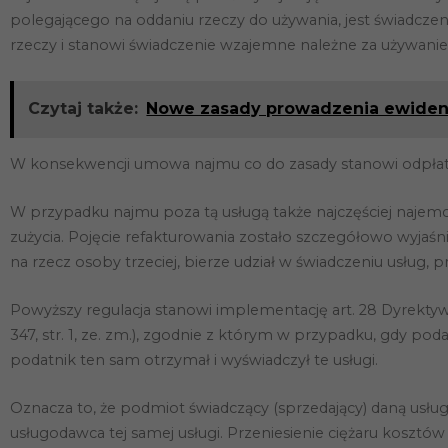
polegającego na oddaniu rzeczy do używania, jest świadcze
rzeczy i stanowi świadczenie wzajemne należne za używanie
Czytaj także:
Nowe zasady prowadzenia ewidenc
W konsekwencji umowa najmu co do zasady stanowi odpłatne
W przypadku najmu poza tą usługą także najczęściej najem
zużycia. Pojęcie refakturowania zostało szczegółowo wyjaśn
na rzecz osoby trzeciej, bierze udział w świadczeniu usług, p
Powyższy regulacja stanowi implementację art. 28 Dyrektyw
347, str. 1, ze. zm.), zgodnie z którym w przypadku, gdy poda
podatnik ten sam otrzymał i wyświadczył te usługi.
Oznacza to, że podmiot świadczący (sprzedający) daną usługę
usługodawca tej samej usługi. Przeniesienie ciężaru kosz