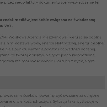
ie przez niego faktury dokumentującej wyświadczenie tej
przedaż mediów jest ściśle związana ze świadczoną
ku VAT.
42/14 (Wojskowa Agencja Mieszkaniowa), kierując się ogólną
 z nim: dostawa wody, energii elektrycznej, energii cieplnej
zielnie z punktu widzenia podatku od wartości dodanej,
ązane, że tworzą obiektywnie tylko jedno niepodzielne
najemca ma możliwość wyboru ilości ich zużycia, a tym
, odprowadzanie ścieków, powinny być uważane za odrębne
wanie o wielkości ich zużycia. Sytuacja taka występuje w