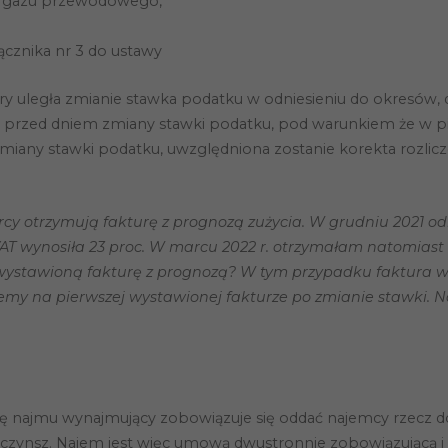
raz gazu przewodowego,
ącznika nr 3 do ustawy
ury uległa zmianie stawka podatku w odniesieniu do okresów, d
przed dniem zmiany stawki podatku, pod warunkiem że w pie
a zmiany stawki podatku, uwzględniona zostanie korekta rozl
y otrzymują fakturę z prognozą zużycia. W grudniu 2021 od
T wynosiła 23 proc. W marcu 2022 r. otrzymałam natomiast f
wystawioną fakturę z prognozą? W tym przypadku faktura w
jemy na pierwszej wystawionej fakturze po zmianie stawki. 
owę najmu wynajmujący zobowiązuje się oddać najemcy rzecz d
czynsz. Najem jest więc umową dwustronnie zobowiązującą 