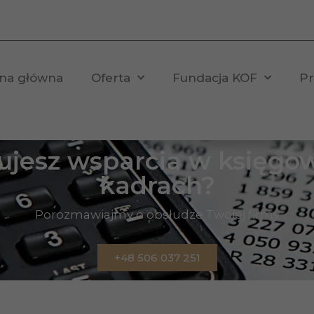
ona główna
Oferta
Fundacja KOF
Pr
ujesz wsparcia w księgow
kadrach?
Porozmawiajmy o obsłudze Twojej firmy
+48 506 037 251