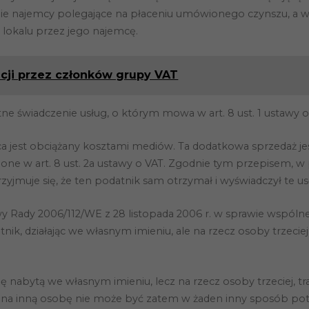
nie najemcy polegające na płaceniu umówionego czynszu, a w
 lokalu przez jego najemcę.
ji przez członków grupy VAT
 świadczenie usług, o którym mowa w art. 8 ust. 1 ustawy 
ca jest obciążany kosztami mediów. Ta dodatkowa sprzedaż j
ione w art. 8 ust. 2a ustawy o VAT. Zgodnie tym przepisem, w
rzyjmuje się, że ten podatnik sam otrzymał i wyświadczył te usł
y Rady 2006/112/WE z 28 listopada 2006 r. w sprawie wspóln
tnik, działając we własnym imieniu, ale na rzecz osoby trzeciej,
 nabytą we własnym imieniu, lecz na rzecz osoby trzeciej, tr
tów na inną osobę nie może być zatem w żaden inny sposób po