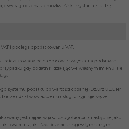
ięc wynagrodzenia za możliwość korzystania z cudzej
o VAT i podlega opodatkowaniu VAT.
est refakturowana na najemców zazwyczaj na podstawie
 przypadku gdy podatnik, działając we własnym imieniu, ale
ugi.
ego systemu podatku od wartości dodanej (Dz.Urz.UE.L Nr
 bierze udział w świadczeniu usług, przyjmuje się, że
aktowany jest najpierw jako usługobiorca, a następnie jako
traktowane niż jako świadczenie usługi w tym samym