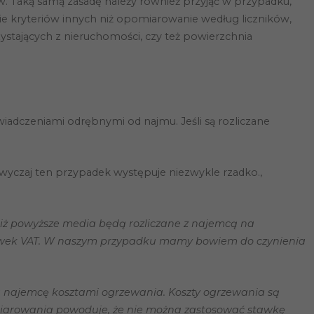
w. Taką samą zasadę należy również przyjąć w przypadku,
e kryteriów innych niż opomiarowanie według liczników,
stających z nieruchomości, czy też powierzchnia
adczeniami odrębnymi od najmu. Jeśli są rozliczane
yczaj ten przypadek występuje niezwykle rzadko.,
, iż powyższe media będą rozliczane z najemcą na
tawek VAT. W naszym przypadku mamy bowiem do czynienia
a najemcę kosztami ogrzewania. Koszty ogrzewania są
omiarowania powoduje, że nie można zastosować stawkę