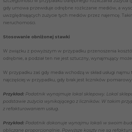
szczególności w przypadku odrębnego rozliczania zużycia t
gdy umowa przewiduje odrębne rozliczanie mediów, a wysok
uwzględniających zużycie tych mediów przez najemcę. Taki
nieruchomości.
Stosowanie obniżonej stawki
W związku z powyższym w przypadku przenoszenia kosztów m
odrębnie, a podział ten nie jest sztuczny, wynajmujący moż
W przypadku zaś gdy media wchodzą w skład usługi najmu 
najczęściej w przypadku, gdy brak jest liczników pomiarowy
Przykład:
Podatnik wynajmuje lokal sklepowy. Lokal sklepo
podstawie zużycia wynikającego z liczników. W takim p
z refakturowaniem usług.
Przykład:
Podatnik dokonuje wynajmu lokali w swoim budyn
obliczane proporcjonalnie. Powyższe koszty nie są refak