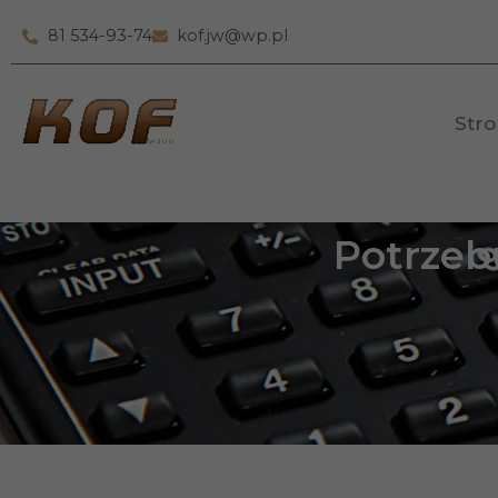
81 534-93-74
kof.jw@wp.pl
Str
Potrzeb