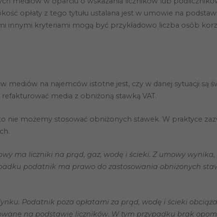
ych mediów w oparciu o wskazania liczników lub podlicznikó
ość opłaty z tego tytułu ustalana jest w umowie na podstawi
mi innymi kryteriami mogą być przykładowo liczba osób korzy
Konieczne
Te pliki cookie
nie są
ediów na najemców istotne jest, czy w danej sytuacji są świ
opcjonalne. Są
one potrzebne
e refakturować media z obniżoną stawką VAT.
do
funkcjonowania
strony
to nie możemy stosować obniżonych stawek. W praktyce zazw
internetowej.
ch.
wy ma liczniki na prąd, gaz, wodę i ścieki. Z umowy wynika
Statystyka
Abyśmy mogli
rzypadku podatnik ma prawo do zastosowania obniżonych s
poprawić
funkcjonalność
i strukturę
strony
ku. Podatnik poza opłatami za prąd, wodę i ścieki obciąż
internetowej,
turowane na podstawie liczników. W tym przypadku brak op
na podstawie