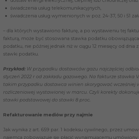
dostaw energii elektrycznej, cieplnej lub chłodniczej o
świadczenia usług telekomunikacyjnych,
świadczenia usług wymienionych w poz. 24-37, 50 i 51 zał
– dla których wystawiono fakturę, a po wystawieniu tej fakt
fakturą, może być stosowana stawka podatku obowiązująca 
podatku, nie później jednak niż w ciągu 12 miesięcy od dni
stawki podatku.
Przykład:
W przypadku dostawców gazu najczęściej odbiorc
styczeń 2022 r od zakładu gazowego. Na fakturze stawka VA
takim przypadku dostawca winien skorygować wcześniej 
rozliczeniowej wystawionej w marcu. Czyli korekty dokonu
stawki podstawowej do stawki 8 proc.
Refakturowanie mediów przy najmie
Jak wynika z art. 659 par. 1 kodeksu cywilnego, przez um
najemca zobowiązuje się płacić wynajmującemu umówiony 