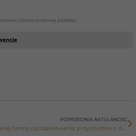
tosować obniżona stawkę podatku.
wencje
POPRZEDNIA AKTULANOŚĆ
Możliwość zmiany wybranej formy opodatkowania przychodów z działalności gospodarczej