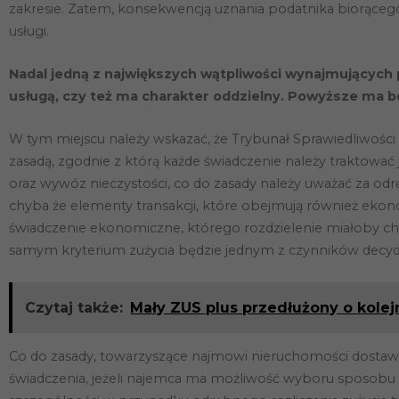
zakresie. Zatem, konsekwencją uznania podatnika biorącego
usługi.
Nadal jedną
z największych wątpliwości wynajmujących 
usługą, czy też ma charakter oddzielny. Powyższe ma b
W tym miejscu należy wskazać, że Trybunał Sprawiedliwości U
zasadą, zgodnie z którą każde świadczenie należy traktować 
oraz wywóz nieczystości, co do zasady należy uważać za odr
chyba że elementy transakcji, które obejmują również ekono
świadczenie ekonomiczne, którego rozdzielenie miałoby cha
samym kryterium zużycia będzie jednym z czynników decyd
Czytaj także:
Mały ZUS plus przedłużony o kolej
Co do zasady, towarzyszące najmowi nieruchomości dostawy 
świadczenia, jeżeli najemca ma możliwość wyboru sposobu ko