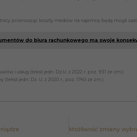
tego, jak
strona jest
używana.
nicy przenosząc koszty mediów na najemcę będą mogli zas
Doświadczenie
umentów do biura rachunkowego ma swoje konsek
Aby nasza
strona
internetowa
działała jak
najlepiej
podczas
twojego
arów i usług (tekst jedn. Dz.U. z 2022 r. poz. 931 ze zm.)
przejścia na nią.
y (tekst jedn. Dz. U. z 2020 r., poz. 1740 ze zm.)
Jeśli odrzucisz
te pliki cookie,
niektóre funkcje
znikną ze
strony
internetowej.
Marketing
eniądze
Udostępniając