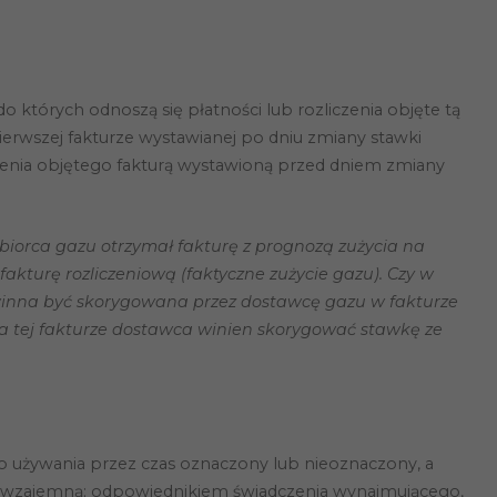
o których odnoszą się płatności lub rozliczenia objęte tą
rwszej fakturze wystawianej po dniu zmiany stawki
iczenia objętego fakturą wystawioną przed dniem zmiany
biorca gazu otrzymał fakturę z prognozą zużycia na
akturę rozliczeniową (faktyczne zużycie gazu). Czy w
inna być skorygowana przez dostawcę gazu w fakturze
Na tej fakturze dostawca winien skorygować stawkę ze
o używania przez czas oznaczony lub nieoznaczony, a
i wzajemną; odpowiednikiem świadczenia wynajmującego,