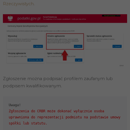
Rzeczywistych
.
Zgłoszenie można podpisać profilem zaufanym lub
podpisem kwalifikowanym.
Konieczne
Uwaga!
Te pliki cookie
Zgłoszenia do CRBR może dokonać wyłącznie osoba
nie są
uprawniona do reprezentacji podmiotu na podstawie umowy
opcjonalne. Są
one potrzebne
do