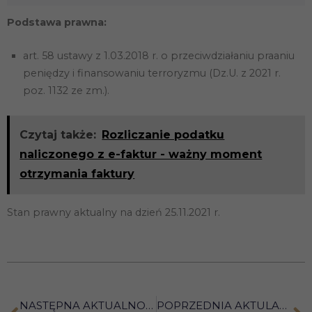
funkcjonowania
strony
Podstawa prawna:
internetowej.
art. 58 ustawy z 1.03.2018 r. o przeciwdziałaniu praaniu
peniędzy i finansowaniu terroryzmu (Dz.U. z 2021 r.
Statystyka
poz. 1132 ze zm.).
Abyśmy mogli
poprawić
funkcjonalność
i strukturę
Czytaj także:
Rozliczanie podatku
strony
internetowej,
naliczonego z e-faktur - ważny moment
na podstawie
otrzymania faktury
tego, jak
strona jest
używana.
Stan prawny aktualny na dzień 25.11.2021 r.
Doświadczenie
Aby nasza
strona
internetowa
działała jak
najlepiej
NASTĘPNA AKTUALNOŚĆ
POPRZEDNIA AKTULANOŚĆ