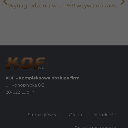
podczas
Wynagrodzenia w styczniu 2022 r. naliczamy po nowemu!
PFR wzywa do zawarcia umowy o PPK – oto instrukcja, co należy zrobić
twojego
przejścia na nią.
Jeśli odrzucisz
te pliki cookie,
niektóre funkcje
znikną ze
strony
internetowej.
Marketing
Udostępniając
swoje
zainteresowania i
KOF – Kompleksowa obsługa firm
zachowania
podczas
ul. Konopnicka 6/2
odwiedzania naszej
20-022 Lublin
strony, zwiększasz
szansę na
zobaczenie
spersonalizowanych
treści i ofert.
Strona główna
Oferta
Aktualności