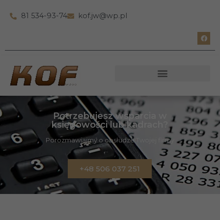
81 534-93-74
kof.jw@wp.pl
Potrzebujesz wsparcia w
księgowości lub kadrach?
Porozmawiajmy o obsłudze Twojej firmy
+48 506 037 251