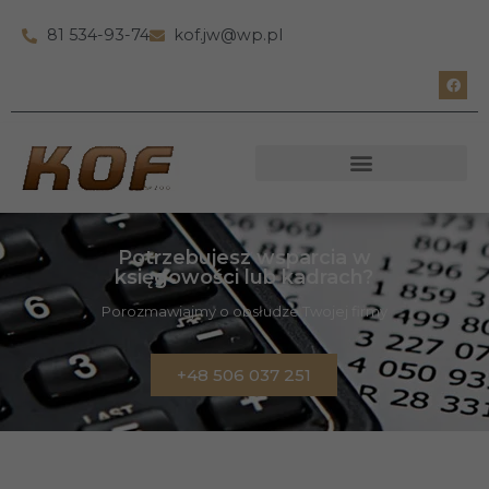
81 534-93-74
kof.jw@wp.pl
Potrzebujesz wsparcia w
księgowości lub kadrach?
Porozmawiajmy o obsłudze Twojej firmy
+48 506 037 251