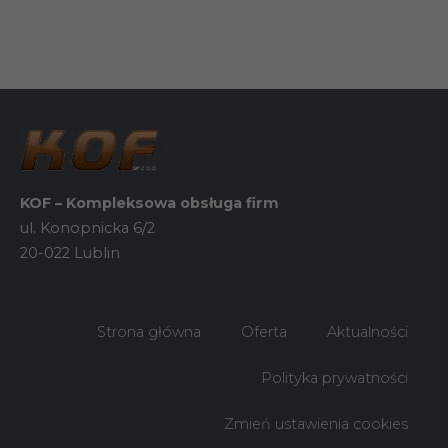
KOF – Kompleksowa obsługa firm
ul. Konopnicka 6/2
20-022 Lublin
Konieczne
Strona główna
Oferta
Aktualności
Te pliki cookie
nie są
opcjonalne. Są
Polityka prywatności
one potrzebne
do
Zmień ustawienia cookies
funkcjonowania
strony