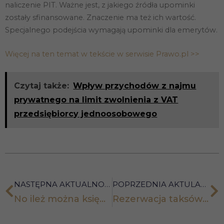
naliczenie PIT. Ważne jest, z jakiego źródła upominki
zostały sfinansowane. Znaczenie ma też ich wartość.
Specjalnego podejścia wymagają upominki dla emerytów.
Więcej na ten temat w tekście w serwisie Prawo.pl >>
Czytaj także:
Wpływ przychodów z najmu
prywatnego na limit zwolnienia z VAT
przedsiębiorcy jednoosobowego
NASTĘPNA AKTUALNOŚĆ
POPRZEDNIA AKTULANOŚĆ
No ileż można księgować 1 fakturę..?
Rezerwacja taksówek za pomocą aplikacji mobilnych z 8-proc. VAT