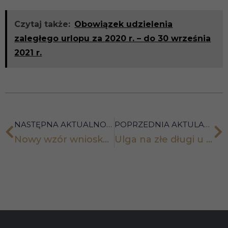
Czytaj także:
Obowiązek udzielenia
zaległego urlopu za 2020 r. – do 30 września
2021 r.
NASTĘPNA AKTUALNOŚĆ
POPRZEDNIA AKTULANOŚĆ
Nowy wzór wniosku o zwrot podatku akcyzowego
Ulga na złe długi u przedsiębiorcy będącego wierzycielem