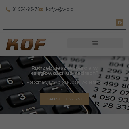
81 534-93-74
kof.jw@wp.pl
Potrzebujesz wsparcia w
księgowości lub kadrach?
Porozmawiajmy o obsłudze Twojej firmy
+48 506 037 251