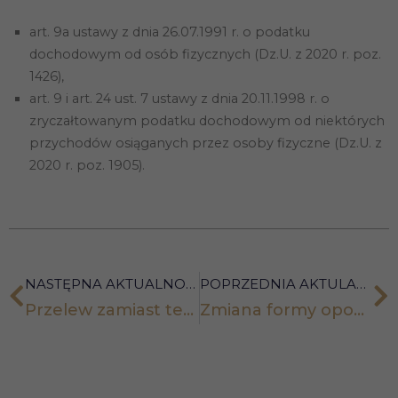
art. 9a ustawy z dnia 26.07.1991 r. o podatku
dochodowym od osób fizycznych (Dz.U. z 2020 r. poz.
Doświadczenie
Aby nasza
1426),
strona
art. 9 i art. 24 ust. 7 ustawy z dnia 20.11.1998 r. o
internetowa
działała jak
zryczałtowanym podatku dochodowym od niektórych
najlepiej
przychodów osiąganych przez osoby fizyczne (Dz.U. z
podczas
twojego
2020 r. poz. 1905).
przejścia na nią.
Jeśli odrzucisz
te pliki cookie,
niektóre funkcje
znikną ze
strony
internetowej.
NASTĘPNA AKTUALNOŚĆ
POPRZEDNIA AKTULANOŚĆ
Przelew zamiast terminalu możliwy?
Zmiana formy opodatkowania na rok 2022 – ostatni moment, żeby powiadomić o tym biuro rachunkowe
Marketing
Udostępniając
swoje
zainteresowania i
zachowania