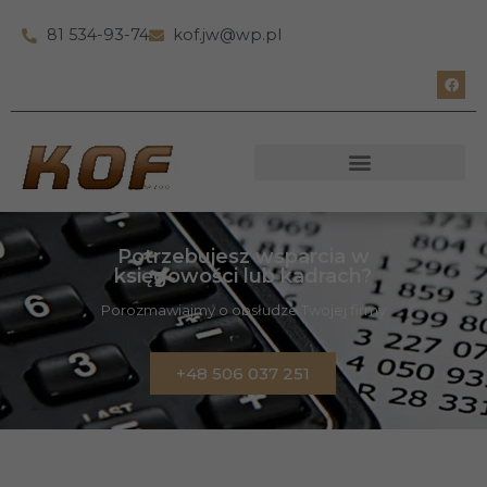
81 534-93-74
kof.jw@wp.pl
Potrzebujesz wsparcia w
księgowości lub kadrach?
Porozmawiajmy o obsłudze Twojej firmy
+48 506 037 251