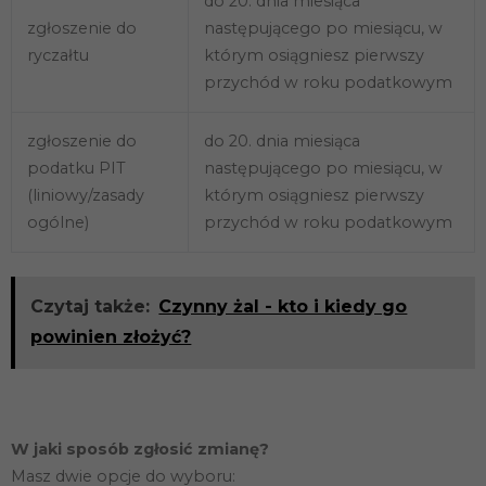
do 20. dnia miesiąca
zgłoszenie do
następującego po miesiącu, w
ryczałtu
którym osiągniesz pierwszy
przychód w roku podatkowym
zgłoszenie do
do 20. dnia miesiąca
podatku PIT
następującego po miesiącu, w
(liniowy/zasady
którym osiągniesz pierwszy
ogólne)
przychód w roku podatkowym
Czytaj także:
Czynny żal - kto i kiedy go
powinien złożyć?
W jaki sposób zgłosić zmianę?
Masz dwie opcje do wyboru: