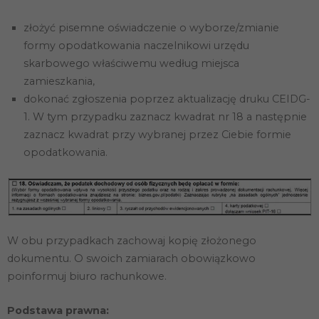
złożyć pisemne oświadczenie o wyborze/zmianie
formy opodatkowania naczelnikowi urzędu
Konieczne
skarbowego właściwemu według miejsca
Te pliki cookie
nie są
zamieszkania,
opcjonalne. Są
dokonać zgłoszenia poprzez aktualizację druku CEIDG-
one potrzebne
do
1. W tym przypadku zaznacz kwadrat nr 18 a następnie
funkcjonowania
zaznacz kwadrat przy wybranej przez Ciebie formie
strony
internetowej.
opodatkowania.
Statystyka
Abyśmy mogli
poprawić
funkcjonalność
W obu przypadkach zachowaj kopię złożonego
i strukturę
strony
dokumentu. O swoich zamiarach obowiązkowo
internetowej,
poinformuj biuro rachunkowe.
na podstawie
tego, jak
strona jest
Podstawa prawna:
używana.