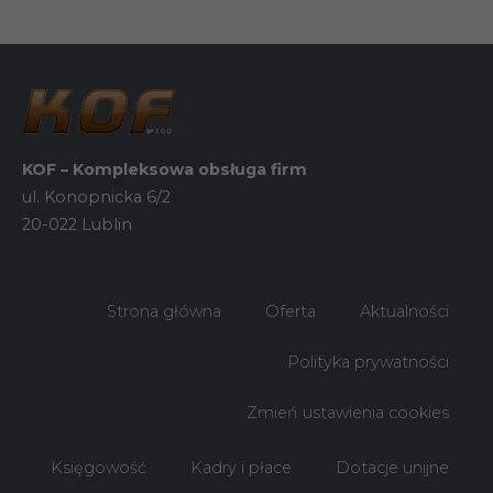
podczas
odwiedzania naszej
strony, zwiększasz
szansę na
zobaczenie
spersonalizowanych
treści i ofert.
KOF – Kompleksowa obsługa firm
ul. Konopnicka 6/2
20-022 Lublin
Strona główna
Oferta
Aktualności
Polityka prywatności
Zmień ustawienia cookies
Księgowość
Kadry i płace
Dotacje unijne