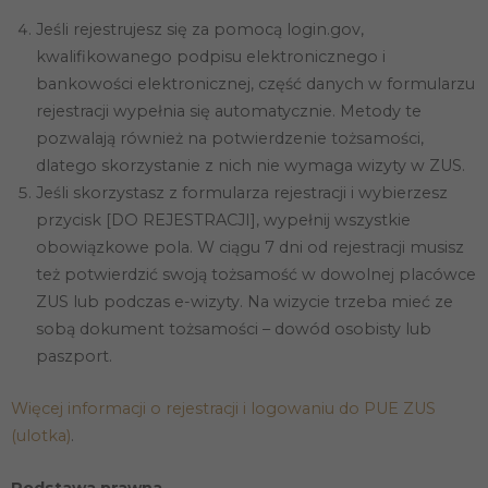
Statystyka
Abyśmy mogli
Jeśli rejestrujesz się za pomocą login.gov,
poprawić
kwalifikowanego podpisu elektronicznego i
funkcjonalność
bankowości elektronicznej, część danych w formularzu
i strukturę
strony
rejestracji wypełnia się automatycznie. Metody te
internetowej,
pozwalają również na potwierdzenie tożsamości,
na podstawie
tego, jak
dlatego skorzystanie z nich nie wymaga wizyty w ZUS.
strona jest
Jeśli skorzystasz z formularza rejestracji i wybierzesz
używana.
przycisk [DO REJESTRACJI], wypełnij wszystkie
obowiązkowe pola. W ciągu 7 dni od rejestracji musisz
Doświadczenie
też potwierdzić swoją tożsamość w dowolnej placówce
Aby nasza
ZUS lub podczas e-wizyty. Na wizycie trzeba mieć ze
strona
internetowa
sobą dokument tożsamości – dowód osobisty lub
działała jak
paszport.
najlepiej
podczas
twojego
Więcej informacji o rejestracji i logowaniu do PUE ZUS
przejścia na nią.
Jeśli odrzucisz
(ulotka)
.
te pliki cookie,
niektóre funkcje