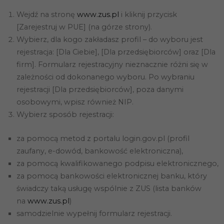
Wejdź na stronę
www.zus.pl
i kliknij przycisk
[Zarejestruj w PUE] (na górze strony).
Wybierz, dla kogo zakładasz profil – do wyboru jest
rejestracja: [Dla Ciebie], [Dla przedsiębiorców] oraz [Dla
firm]. Formularz rejestracyjny nieznacznie różni się w
zależności od dokonanego wyboru. Po wybraniu
rejestracji [Dla przedsiębiorców], poza danymi
osobowymi, wpisz również NIP.
Wybierz sposób rejestracji:
Konieczne
Te pliki cookie
za pomocą metod z portalu login.gov.pl (profil
nie są
zaufany, e-dowód, bankowość elektroniczna),
opcjonalne. Są
one potrzebne
za pomocą kwalifikowanego podpisu elektronicznego,
do
za pomocą bankowości elektronicznej banku, który
funkcjonowania
strony
świadczy taką usługę wspólnie z ZUS (lista banków
internetowej.
na
www.zus.pl
)
samodzielnie wypełnij formularz rejestracji.