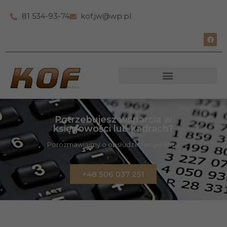
81 534-93-74
kof.jw@wp.pl
Potrzebujesz wsparcia w
księgowości lub kadrach?
Porozmawiajmy o obsłudze Twojej firmy
+48 506 037 251