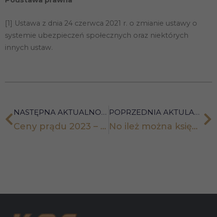
Podstawa prawna
znikną ze
strony
internetowej.
[1] Ustawa z dnia 24 czerwca 2021 r. o zmianie ustawy o
systemie ubezpieczeń społecznych oraz niektórych
innych ustaw.
Marketing
Udostępniając
swoje
zainteresowania i
zachowania
podczas
odwiedzania naszej
strony, zwiększasz
NASTĘPNA AKTUALNOŚĆ
POPRZEDNIA AKTULANOŚĆ
szansę na
zobaczenie
Ceny prądu 2023 – trzeba złożyć oświadczenie o zamrożenie cen prądu do 30 listopada 2022!
No ileż można księgować 1 fakturę..?
spersonalizowanych
treści i ofert.