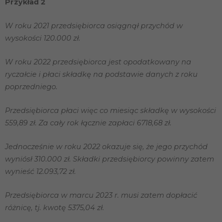
Przykład 2
strony
internetowej.
W roku 2021 przedsiębiorca osiągnął przychód w
wysokości 120.000 zł.
Statystyka
Abyśmy mogli
W roku 2022 przedsiębiorca jest opodatkowany na
poprawić
ryczałcie i płaci składkę na podstawie danych z roku
funkcjonalność
i strukturę
poprzedniego.
strony
internetowej,
na podstawie
Przedsiębiorca płaci więc co miesiąc składkę w wysokości
tego, jak
559,89 zł. Za cały rok łącznie zapłaci 6718,68 zł.
strona jest
używana.
Jednocześnie w roku 2022 okazuje się, że jego przychód
wyniósł 310.000 zł. Składki przedsiębiorcy powinny zatem
Doświadczenie
wynieść 12.093,72 zł.
Aby nasza
strona
internetowa
Przedsiębiorca w marcu 2023 r. musi zatem dopłacić
działała jak
różnicę, tj. kwotę 5375,04 zł.
najlepiej
podczas