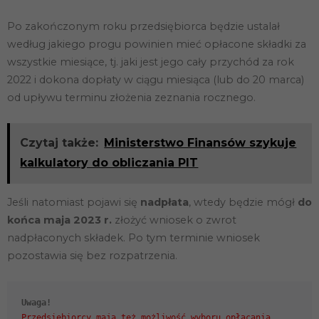
Po zakończonym roku przedsiębiorca będzie ustalał
według jakiego progu powinien mieć opłacone składki za
wszystkie miesiące, tj. jaki jest jego cały przychód za rok
2022 i dokona dopłaty w ciągu miesiąca (lub do 20 marca)
od upływu terminu złożenia zeznania rocznego.
Czytaj także:
Ministerstwo Finansów szykuje
kalkulatory do obliczania PIT
Jeśli natomiast pojawi się
nadpłata
, wtedy będzie mógł
do
końca maja 2023 r.
złożyć wniosek o zwrot
nadpłaconych składek. Po tym terminie wniosek
pozostawia się bez rozpatrzenia.
Uwaga!
Przedsiębiorcy mają też możliwość wyboru opłacania