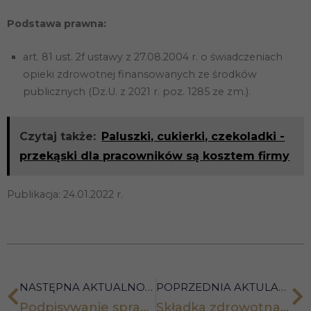
Podstawa prawna:
art. 81 ust. 2f ustawy z 27.08.2004 r. o świadczeniach
opieki zdrowotnej finansowanych ze środków
publicznych (Dz.U. z 2021 r. poz. 1285 ze zm.).
Czytaj także:
Paluszki, cukierki, czekoladki -
przekąski dla pracowników są kosztem firmy
Publikacja: 24.01.2022 r.
NASTĘPNA AKTUALNOŚĆ
POPRZEDNIA AKTULANOŚĆ
Podpisywanie sprawozdań finansowych – zmiana od 1 stycznia 2022 r.
Składka zdrowotna za styczeń 2022 r. dla przedsiębiorców na podatku liniowym i skali podatkowej