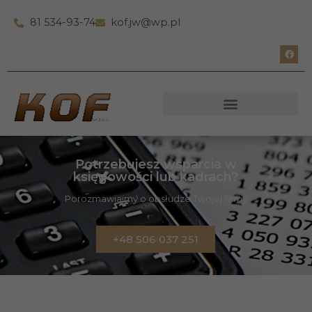
81 534-93-74
kof.jw@wp.pl
Potrzebujesz wsparcia w
księgowości lub kadrach?
Porozmawiajmy o obsłudze Twojej firmy
+48 506 037 251