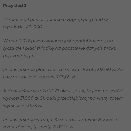
twojego
Przykład 3
przejścia na nią.
Jeśli odrzucisz
te pliki cookie,
W roku 2021 przedsiębiorca osiągnął przychód w
niektóre funkcje
wysokości 120.000 zł.
znikną ze
strony
internetowej.
W roku 2022 przedsiębiorca jest opodatkowany na
ryczałcie i płaci składkę na podstawie danych z roku
poprzedniego.
Marketing
Udostępniając
swoje
Przedsiębiorca płaci więc co miesiąc kwotę 559,89 zł. Za
zainteresowania i
zachowania
cały rok łącznie zapłacił 6718,68 zł.
podczas
odwiedzania naszej
Jednocześnie w roku 2022 okazuje się, że jego przychód
strony, zwiększasz
szansę na
wyniósł 31.000 zł. Składki przedsiębiorcy powinny zatem
zobaczenie
wynieść 4031,28 zł.
spersonalizowanych
treści i ofert.
Przedsiębiorca w maju 2023 r. może zawnioskować o
zwrot różnicy, tj. kwoty 2687,40 zł.