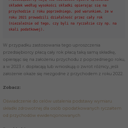
składek według wysokości składki opierając się na
przychodzie z roku poprzedniego, pod warunkiem, że w
roku 2021 prowadzili działalność przez cały rok
(niezależnie od tego, czy byli na ryczałcie czy np. na
W przypadku zastosowania tego uproszczenia
przedsiębiorcy płacą cały rok płacą taką samą składkę,
opierając się na założeniu przychodu z poprzedniego roku,
a w 2023 r. dopłacają lub wnioskują o zwrot różnicy, jeśli
założenie okaże się niezgodne z przychodem z roku 2022.
Zobacz:
Konieczne
Oświadczenie do celów ustalenia podstawy wymiaru
Te pliki cookie
składki zdrowotnej dla osób opodatkowanych ryczałtem
nie są
opcjonalne. Są
od przychodów ewidencjonowanych
one potrzebne
do
funkcjonowania