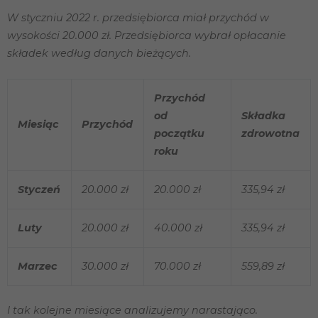
W styczniu 2022 r. przedsiębiorca miał przychód w
wysokości 20.000 zł. Przedsiębiorca wybrał opłacanie
składek według danych bieżących.
Przychód
od
Składka
Miesiąc
Przychód
początku
zdrowotna
roku
Styczeń
20.000 zł
20.000 zł
335,94 zł
Luty
20.000 zł
40.000 zł
335,94 zł
Marzec
30.000 zł
70.000 zł
559,89 zł
I tak kolejne miesiące analizujemy narastająco.