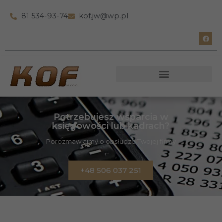
81 534-93-74
kof.jw@wp.pl
Potrzebujesz wsparcia w
księgowości lub kadrach?
Porozmawiajmy o obsłudze Twojej firmy
+48 506 037 251