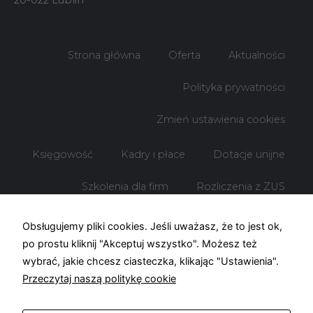
Strona główna
Oferta
Aktualności
Polityka prywatności
Zmień ustawienia cookies
Księgowość
Kadry i płace
Dotacje unijne
Szkolenia dla firm
Rozliczenia z ZUS
Rozliczenia z US
Obsługujemy pliki cookies. Jeśli uważasz, że to jest ok,
po prostu kliknij "Akceptuj wszystko". Możesz też
wybrać, jakie chcesz ciasteczka, klikając "Ustawienia".
Przeczytaj naszą politykę cookie
© Biuro rachunkowe KOF – 2026