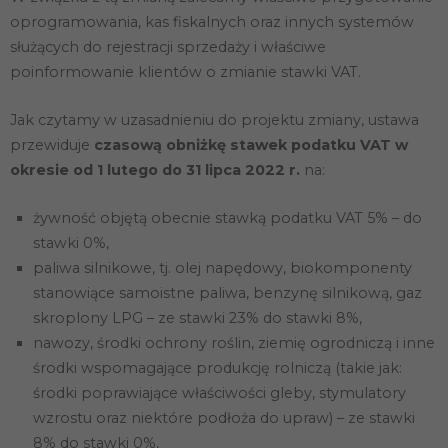
oprogramowania, kas fiskalnych oraz innych systemów
służących do rejestracji sprzedaży i właściwe
poinformowanie klientów o zmianie stawki VAT.
Jak czytamy w uzasadnieniu do projektu zmiany, ustawa
przewiduje
czasową obniżkę stawek podatku VAT w
okresie od 1 lutego do 31 lipca 2022 r.
na:
żywność objętą obecnie stawką podatku VAT 5% – do
stawki 0%,
paliwa silnikowe, tj. olej napędowy, biokomponenty
stanowiące samoistne paliwa, benzynę silnikową, gaz
skroplony LPG – ze stawki 23% do stawki 8%,
nawozy, środki ochrony roślin, ziemię ogrodniczą i inne
środki wspomagające produkcję rolniczą (takie jak:
środki poprawiające właściwości gleby, stymulatory
wzrostu oraz niektóre podłoża do upraw) – ze stawki
8% do stawki 0%,