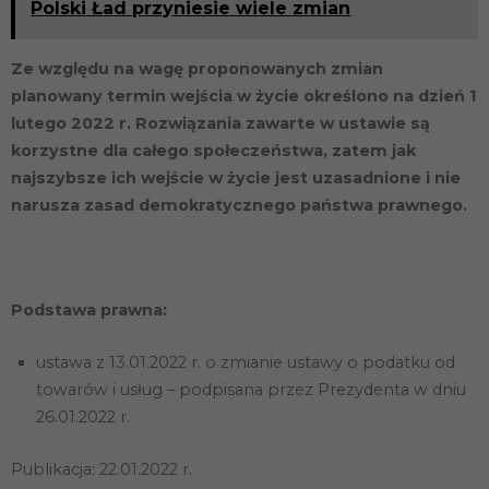
Polski Ład przyniesie wiele zmian
internetowa
działała jak
najlepiej
Ze względu na wagę proponowanych zmian
podczas
twojego
planowany termin wejścia w życie określono na dzień 1
przejścia na nią.
lutego 2022 r. Rozwiązania zawarte w ustawie są
Jeśli odrzucisz
te pliki cookie,
korzystne dla całego społeczeństwa, zatem jak
niektóre funkcje
najszybsze ich wejście w życie jest uzasadnione i nie
znikną ze
strony
narusza zasad demokratycznego państwa prawnego.
internetowej.
Marketing
Podstawa prawna:
Udostępniając
swoje
zainteresowania i
ustawa z 13.01.2022 r. o zmianie ustawy o podatku od
zachowania
podczas
towarów i usług – podpisana przez Prezydenta w dniu
odwiedzania naszej
26.01.2022 r.
strony, zwiększasz
szansę na
zobaczenie
Publikacja: 22.01.2022 r.
spersonalizowanych