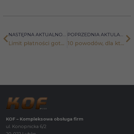
treści i ofert.
NASTĘPNA AKTUALNOŚĆ
POPRZEDNIA AKTULANOŚĆ
Limit płatności gotówkowych w 2022 r. NADAL wynosi 15.000 zł.
10 powodów, dla których warto wstrzymać się z korzystaniem z KSeF
KOF – Kompleksowa obsługa firm
ul. Konopnicka 6/2
20-022 Lublin