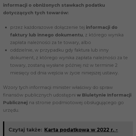
nie są
informacji o obniżonych stawkach podatku
opcjonalne. Są
one potrzebne
dotyczących tych towarów:
do
funkcjonowania
przez każdorazowe dołączenie tej
informacji do
strony
internetowej.
faktury lub innego dokumentu
, z którego wynika
zapłata należności za te towary, albo
oddzielnie, w przypadku gdy faktura lub inny
Statystyka
dokument, z którego wynika zapłata należności za te
Abyśmy mogli
poprawić
towary, zostaną wysłane później niż w terminie 2
funkcjonalność
miesięcy od dnia wejścia w życie niniejszej ustawy.
i strukturę
strony
internetowej,
Wzory tych informacji minister właściwy do spraw
na podstawie
tego, jak
finansów publicznych udostępni
w Biuletynie Informacji
strona jest
Publicznej
na stronie podmiotowej obsługującego go
używana.
urzędu.
Doświadczenie
Czytaj także:
Karta podatkowa w 2022 r. -
Aby nasza
strona