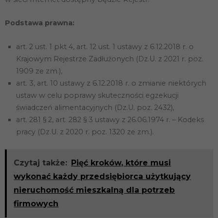
Podstawa prawna:
art. 2 ust. 1 pkt 4, art. 12 ust. 1 ustawy z 6.12.2018 r. o
Krajowym Rejestrze Zadłużonych (Dz.U. z 2021 r. poz.
1909 ze zm.),
art. 3, art. 10 ustawy z 6.12.2018 r. o zmianie niektórych
Konieczne
ustaw w celu poprawy skuteczności egzekucji
Te pliki cookie
świadczeń alimentacyjnych (Dz.U. poz. 2432),
nie są
art. 281 § 2, art. 282 § 3 ustawy z 26.06.1974 r. – Kodeks
opcjonalne. Są
one potrzebne
pracy (Dz.U. z 2020 r. poz. 1320 ze zm.).
do
funkcjonowania
strony
internetowej.
Czytaj także:
Pięć kroków, które musi
wykonać każdy przedsiębiorca użytkujący
nieruchomość mieszkalną dla potrzeb
Statystyka
Abyśmy mogli
firmowych
poprawić
funkcjonalność