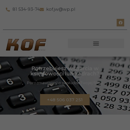
81 534-93-74
kof.jw@wp.pl
Potrzebujesz wsparcia w
księgowości lub kadrach?
Porozmawiajmy o obsłudze Twojej firmy
+48 506 037 251