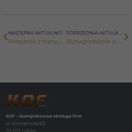
i strukturę
strony
internetowej,
na podstawie
tego, jak
strona jest
NASTĘPNA AKTUALNOŚĆ
POPRZEDNIA AKTULANOŚĆ
używana.
Korzystne zmiany w stawkach ryczałtu od przychodów ewidencjonowanych od 2022 r.
Wynagrodzenia w styczniu 2022 r. naliczamy po nowemu!
Doświadczenie
Aby nasza
strona
internetowa
działała jak
najlepiej
podczas
twojego
przejścia na nią.
Jeśli odrzucisz
te pliki cookie,
niektóre funkcje
znikną ze
KOF – Kompleksowa obsługa firm
strony
ul. Konopnicka 6/2
internetowej.
20-022 Lublin