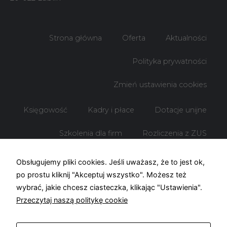
Marketing
Udostępniając
Strona główna
Oferta
Aktualności
swoje
zainteresowania i
zachowania
Polityka prywatności
podczas
odwiedzania naszej
strony, zwiększasz
Zmień ustawienia cookies
szansę na
zobaczenie
spersonalizowanych
Księgowość
Kadry i płace
Dotacje unijne
treści i ofert.
Szkolenia dla firm
Rozliczenia z ZUS
Rozliczenia z US
Obsługujemy pliki cookies. Jeśli uważasz, że to jest ok,
po prostu kliknij "Akceptuj wszystko". Możesz też
wybrać, jakie chcesz ciasteczka, klikając "Ustawienia".
Przeczytaj naszą politykę cookie
© Biuro rachunkowe KOF – 2026