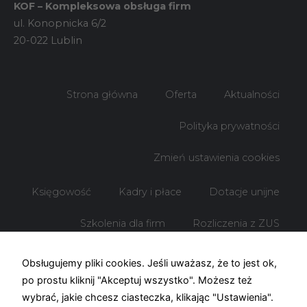
KOF – Kompleksowa obsługa firm
ul. Konopnicka 6/2
20-022 Lublin
Strona główna
Oferta
Aktualności
Polityka prywatności
Zmień ustawienia cookies
Księgowość
Kadry i płace
Dotacje unijne
Szkolenia dla firm
Rozliczenia z ZUS
Rozliczenia z US
Obsługujemy pliki cookies. Jeśli uważasz, że to jest ok,
po prostu kliknij "Akceptuj wszystko". Możesz też
wybrać, jakie chcesz ciasteczka, klikając "Ustawienia".