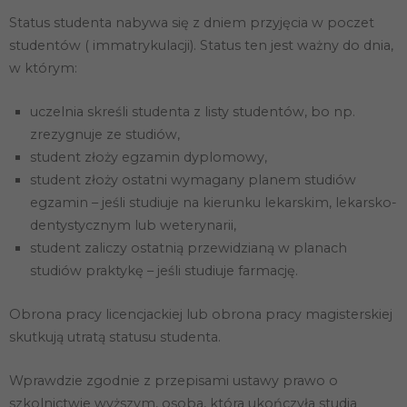
Status studenta nabywa się z dniem przyjęcia w poczet
studentów ( immatrykulacji). Status ten jest ważny do dnia,
w którym:
uczelnia skreśli studenta z listy studentów, bo np.
zrezygnuje ze studiów,
student złoży egzamin dyplomowy,
student złoży ostatni wymagany planem studiów
egzamin – jeśli studiuje na kierunku lekarskim, lekarsko-
Konieczne
Te pliki cookie
dentystycznym lub weterynarii,
nie są
student zaliczy ostatnią przewidzianą w planach
opcjonalne. Są
one potrzebne
studiów praktykę – jeśli studiuje farmację.
do
funkcjonowania
Obrona pracy licencjackiej lub obrona pracy magisterskiej
strony
internetowej.
skutkują utratą statusu studenta.
Wprawdzie zgodnie z przepisami ustawy prawo o
Statystyka
szkolnictwie wyższym, osoba, która ukończyła studia
Abyśmy mogli