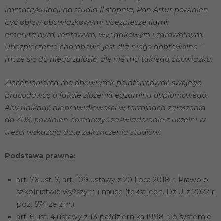
internetowej.
immatrykulacji na studia II stopnia, Pan Artur powinien
być objęty obowiązkowymi ubezpieczeniami:
emerytalnym, rentowym, wypadkowym i zdrowotnym.
Marketing
Udostępniając
Ubezpieczenie chorobowe jest dla niego dobrowolne –
swoje
może się do niego zgłosić, ale nie ma takiego obowiązku.
zainteresowania i
zachowania
podczas
Zleceniobiorca ma obowiązek poinformować swojego
odwiedzania naszej
strony, zwiększasz
pracodawcę o fakcie złożenia egzaminu dyplomowego.
szansę na
Aby uniknąć nieprawidłowości w terminach zgłoszenia
zobaczenie
do ZUS, powinien dostarczyć zaświadczenie z uczelni w
spersonalizowanych
treści i ofert.
treści wskazują datę zakończenia studiów.
Podstawa prawna:
art. 76 ust. 7, art. 109 ustawy z 20 lipca 2018 r. Prawo o
szkolnictwie wyższym i nauce (tekst jedn. Dz.U. z 2022 r,
poz. 574 ze zm.)
art. 6 ust. 4 ustawy z 13 października 1998 r. o systemie