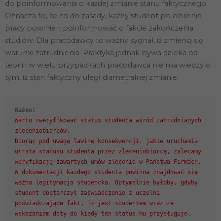
do poinformowania o każdej zmianie stanu faktycznego.
Oznacza to, że co do zasady, każdy student po obronie
pracy powinien poinformować o fakcie zakończenia
studiów. Dla pracodawcy to ważny sygnał, iż zmienią się
warunki zatrudnienia. Praktyka jednak bywa daleka od
teorii i w wielu przypadkach pracodawca nie ma wiedzy o
tym, iż stan faktyczny uległ diametralnej zmianie.
Ważne!
Warto zweryfikować status studenta wśród zatrudnianych
zleceniobiorców.
Biorąc pod uwagę lawinę konsekwencji, jakie uruchamia
utrata statusu studenta przez zleceniobiorcę, zalecamy
weryfikację zawartych umów zlecenia w Państwa Firmach.
W dokumentacji każdego studenta powinna znajdować się
ważna legitymacja studencka. Optymalnie byłoby, gdyby
student dostarczył zaświadczenie z uczelni
poświadczające fakt, iż jest studentem wraz ze