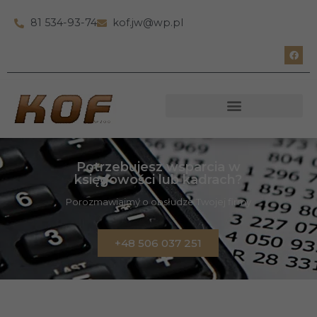
81 534-93-74
kof.jw@wp.pl
Potrzebujesz wsparcia w
księgowości lub kadrach?
Porozmawiajmy o obsłudze Twojej firmy
+48 506 037 251