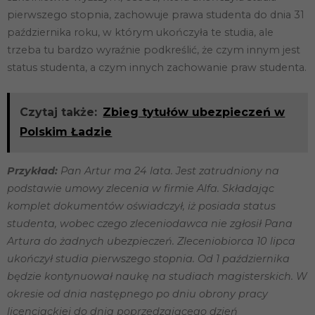
poprawić
pierwszego stopnia, zachowuje prawa studenta do dnia 31
funkcjonalność
października roku, w którym ukończyła te studia, ale
i strukturę
strony
trzeba tu bardzo wyraźnie podkreślić, że czym innym jest
internetowej,
status studenta, a czym innych zachowanie praw studenta.
na podstawie
tego, jak
strona jest
używana.
Czytaj także:
Zbieg tytułów ubezpieczeń w
Polskim Ładzie
Doświadczenie
Aby nasza
Przykład:
Pan Artur ma 24 lata. Jest zatrudniony na
strona
podstawie umowy zlecenia w firmie Alfa. Składając
internetowa
działała jak
komplet dokumentów oświadczył, iż posiada status
najlepiej
studenta, wobec czego zleceniodawca nie zgłosił Pana
podczas
twojego
Artura do żadnych ubezpieczeń. Zleceniobiorca 10 lipca
przejścia na nią.
ukończył studia pierwszego stopnia. Od 1 października
Jeśli odrzucisz
te pliki cookie,
będzie kontynuował naukę na studiach magisterskich. W
niektóre funkcje
okresie od dnia następnego po dniu obrony pracy
znikną ze
strony
licencjackiej do dnia poprzedzającego dzień