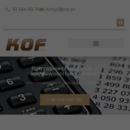
81 534-93-74
kof.jw@wp.pl
Potrzebujesz wsparcia w
księgowości lub kadrach?
Porozmawiajmy o obsłudze Twojej firmy
+48 506 037 251