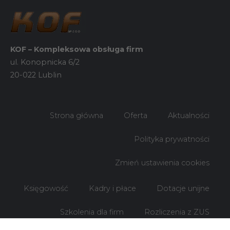
strony, zwiększasz
szansę na
zobaczenie
spersonalizowanych
treści i ofert.
KOF – Kompleksowa obsługa firm
ul. Konopnicka 6/2
20-022 Lublin
Strona główna
Oferta
Aktualności
Polityka prywatności
Zmień ustawienia cookies
Księgowość
Kadry i płace
Dotacje unijne
Szkolenia dla firm
Rozliczenia z ZUS