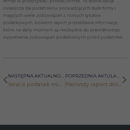
temat w przejrzystej i prostej formie. To dobra opcja
zwłaszcza dla podatników prowadzących duże firmy i
Doświadczenie
mających wiele zobowiązań z różnych tytułów
Aby nasza
strona
podatkowych, bowiem raport przedstawia informacje,
internetowa
które na dany moment są niezbędne do prawidłowego
działała jak
najlepiej
wypełniania zobowiązań podatkowych przed podatnika.
podczas
twojego
przejścia na nią.
Jeśli odrzucisz
te pliki cookie,
niektóre funkcje
znikną ze
strony
NASTĘPNA AKTUALNOŚĆ
POPRZEDNIA AKTULANOŚĆ
internetowej.
Wraca podatek minimalny
Pierwszy raport dotyczący podatku węglowego już do końca stycznia
Marketing
Udostępniając
swoje
zainteresowania i
zachowania
podczas
odwiedzania naszej