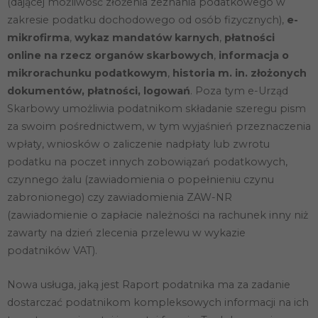
(dającej możliwość złożenia zeznania podatkowego w
zakresie podatku dochodowego od osób fizycznych),
e-
Konieczne
mikrofirma
,
wykaz mandatów karnych
,
płatności
Te pliki cookie
online na rzecz organów skarbowych
,
informacja o
nie są
opcjonalne. Są
mikrorachunku podatkowym
,
historia m. in. złożonych
one potrzebne
dokumentów, płatności, logowań
. Poza tym e-Urząd
do
funkcjonowania
Skarbowy umożliwia podatnikom składanie szeregu pism
strony
za swoim pośrednictwem, w tym wyjaśnień przeznaczenia
internetowej.
wpłaty, wniosków o zaliczenie nadpłaty lub zwrotu
podatku na poczet innych zobowiązań podatkowych,
Statystyka
czynnego żalu (zawiadomienia o popełnieniu czynu
Abyśmy mogli
zabronionego) czy zawiadomienia ZAW-NR
poprawić
funkcjonalność
(zawiadomienie o zapłacie należności na rachunek inny niż
i strukturę
zawarty na dzień zlecenia przelewu w wykazie
strony
internetowej,
podatników VAT).
na podstawie
tego, jak
Nowa usługa, jaką jest Raport podatnika ma za zadanie
strona jest
używana.
dostarczać podatnikom kompleksowych informacji na ich