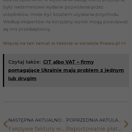
było nieterminowe wydanie pozwolenia przez
urzędników, może być kosztem uzyskania przychodu.
Według ekspertów na korzystny wyrok mogą powoływać
się inni przedsiębiorcy.
Więcej na ten temat w tekście w serwisie Prawo.pl >>
Czytaj także:
CIT albo VAT – firmy
pomagające Ukrainie mają problem z jednym
lub drugim
NASTĘPNA AKTUALNOŚĆ
POPRZEDNIA AKTULANOŚĆ
Fałszywe faktury wystawiane przez pracownika a jego odpowiedzialność. Ważna opinia TSUE
Raportowanie płatności transgranicznych. Nowe obowiązki od 1 stycznia 2024 r.