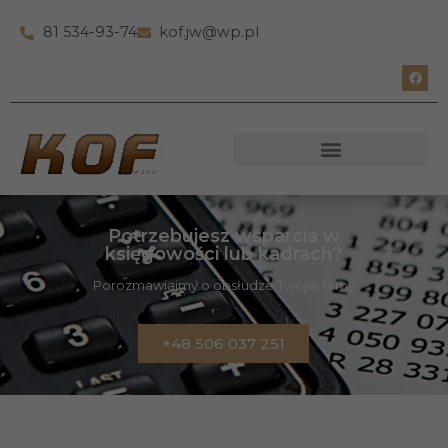
81 534-93-74
kof.jw@wp.pl
Potrzebujesz wsparcia w
księgowości lub kadrach?
Porozmawiajmy o obsłudze Twojej firmy
+48 506 037 251