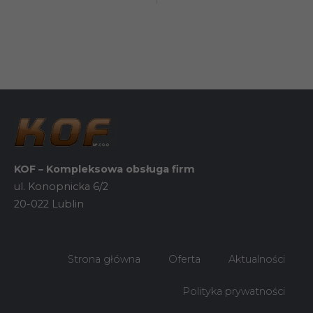
KOF – Kompleksowa obsługa firm
ul. Konopnicka 6/2
20-022 Lublin
Konieczne
Te pliki cookie
Strona główna
Oferta
Aktualności
nie są
opcjonalne. Są
one potrzebne
Polityka prywatności
do
funkcjonowania