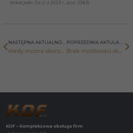
(tekst jedn. Dz.U. z 2023 r., poz. 2383)
strona
internetowa
działała jak
najlepiej
podczas
twojego
przejścia na nią.
Jeśli odrzucisz
NASTĘPNA AKTUALNOŚĆ
POPRZEDNIA AKTULANOŚĆ
te pliki cookie,
niektóre funkcje
Kiedy można skorzystać z ulgi termomodernizacyjnej
Brak możliwości skorzystania ze zwolnienia z VAT przez przedsiębiorcę
znikną ze
strony
internetowej.
Marketing
Udostępniając
swoje
zainteresowania i
zachowania
podczas
odwiedzania naszej
strony, zwiększasz
szansę na
KOF – Kompleksowa obsługa firm
zobaczenie