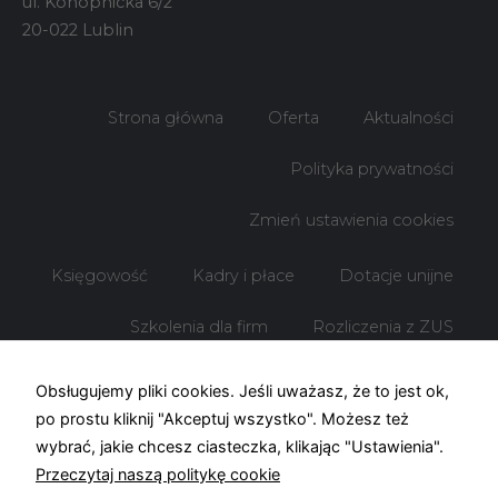
ul. Konopnicka 6/2
spersonalizowanych
treści i ofert.
20-022 Lublin
Strona główna
Oferta
Aktualności
Polityka prywatności
Zmień ustawienia cookies
Księgowość
Kadry i płace
Dotacje unijne
Szkolenia dla firm
Rozliczenia z ZUS
Rozliczenia z US
Obsługujemy pliki cookies. Jeśli uważasz, że to jest ok,
po prostu kliknij "Akceptuj wszystko". Możesz też
wybrać, jakie chcesz ciasteczka, klikając "Ustawienia".
Przeczytaj naszą politykę cookie