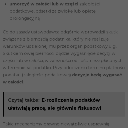
umorzyć w całości lub w części
zaległości
podatkowe, odsetki za zwłokę lub opłatę
prolongacyjną.
Co do zasady ustawodawca odgórnie wprowadził skutki
związane z biernością podatnika, który nie realizuje
warunków udzielonej mu przez organ podatkowy ulgi.
Skutkiem owej bierności będzie wygaśnięcie decyzji w
części lub w całości, w zależności od ilości niezapłaconych
w terminie rat podatku. Przy odroczeniu terminu płatności
podatku (zaległości podatkowej)
decyzje będą wygasać
w całości
.
Czytaj także:
E-rozliczenia podatków
ułatwiają pracę, ale głównie fiskusowi
Takie mechanizmy prawne niewątpliwie usprawnią
Konieczne