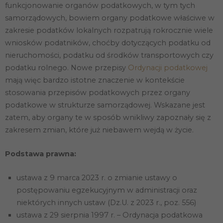
Te pliki cookie
funkcjonowanie organów podatkowych, w tym tych
nie są
samorządowych, bowiem organy podatkowe właściwe w
opcjonalne. Są
one potrzebne
zakresie podatków lokalnych rozpatrują rokrocznie wiele
do
wniosków podatników, choćby dotyczących podatku od
funkcjonowania
strony
nieruchomości, podatku od środków transportowych czy
internetowej.
podatku rolnego. Nowe przepisy
Ordynacji podatkowej
mają więc bardzo istotne znaczenie w kontekście
stosowania przepisów podatkowych przez organy
Statystyka
Abyśmy mogli
podatkowe w strukturze samorządowej. Wskazane jest
poprawić
zatem, aby organy te w sposób wnikliwy zapoznały się z
funkcjonalność
i strukturę
zakresem zmian, które już niebawem wejdą w życie.
strony
internetowej,
na podstawie
Podstawa prawna:
tego, jak
strona jest
ustawa z 9 marca 2023 r. o zmianie ustawy o
używana.
postępowaniu egzekucyjnym w administracji oraz
niektórych innych ustaw (Dz.U. z 2023 r., poz. 556)
Doświadczenie
ustawa z 29 sierpnia 1997 r. – Ordynacja podatkowa
Aby nasza