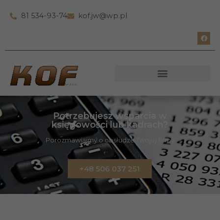
81 534-93-74
kof.jw@wp.pl
Potrzebujesz wsparcia w
księgowości lub kadrach?
Porozmawiajmy o obsłudze Twojej firmy
+48 506 037 251