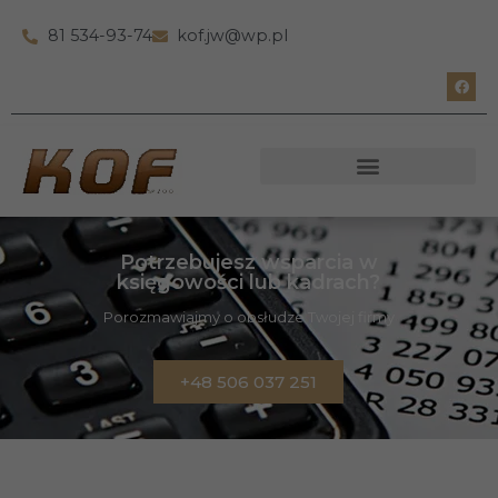
81 534-93-74
kof.jw@wp.pl
Potrzebujesz wsparcia w
księgowości lub kadrach?
Porozmawiajmy o obsłudze Twojej firmy
+48 506 037 251