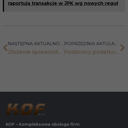
raportują transakcje w JPK wg nowych reguł
NASTĘPNA AKTUALNOŚĆ
POPRZEDNIA AKTULANOŚĆ
Złożenie sprawozdania finansowego i innych dokumentów w KRS – szczegóły procedury
Podatnicy podatku rolnego wkraczają w erę komunikacji elektronicznej – zmiany w zakresie składania wniosków
KOF – Kompleksowa obsługa firm
Konieczne