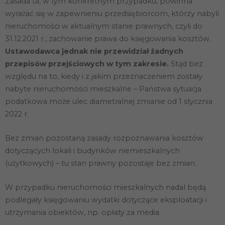
funkcjonalność
Zasada ta, w tym konkretnym przypadku, powinna
i strukturę
wyrażać się w zapewnieniu przedsiębiorcom, którzy nabyli
strony
nieruchomości w aktualnym stanie prawnych, czyli do
internetowej,
na podstawie
31.12.2021 r., zachowanie prawa do księgowania kosztów.
tego, jak
Ustawodawca jednak nie przewidział żadnych
strona jest
używana.
przepisów przejściowych w tym zakresie.
Stąd bez
względu na to, kiedy i z jakim przeznaczeniem zostały
nabyte nieruchomości mieszkalne – Państwa sytuacja
Doświadczenie
podatkowa może ulec diametralnej zmianie od 1 stycznia
Aby nasza
strona
2022 r.
internetowa
działała jak
najlepiej
Bez zmian pozostaną zasady rozpoznawania kosztów
podczas
dotyczących lokali i budynków niemieszkalnych
twojego
przejścia na nią.
(użytkowych) – tu stan prawny pozostaje bez zmian.
Jeśli odrzucisz
te pliki cookie,
W przypadku nieruchomości mieszkalnych nadal będą
niektóre funkcje
znikną ze
podlegały księgowaniu wydatki dotyczące eksploatacji i
strony
utrzymania obiektów, np. opłaty za media.
internetowej.