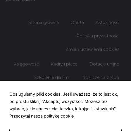
Strona główna
Oferta
Aktualności
Polityka prywatności
Zmień ustawienia cookies
Księgowość
Kadry i płace
Dotacje unijne
Szkolenia dla firm
Rozliczenia z ZUS
Rozliczenia z US
Obsługujemy pliki cookies. Jeśli uważasz, że to jest ok,
po prostu kliknij "Akceptuj wszystko". Możesz też
wybrać, jakie chcesz ciasteczka, klikając "Ustawienia".
Przeczytaj naszą politykę cookie
© Biuro rachunkowe KOF – 2026