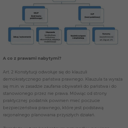
Konieczne
A co z prawami nabytymi?
Te pliki cookie
nie są
opcjonalne. Są
Art. 2 Konstytucji odwołuje się do klauzuli
one potrzebne
demokratycznego państwa prawnego. Klauzula ta wyraża
do
funkcjonowania
się m.in. w zasadzie zaufania obywateli do państwa i do
strony
stanowionego przez nie prawa. Mówiąc od strony
internetowej.
praktycznej: podatnik powinien mieć poczucie
bezpieczeństwa prawnego, które jest podstawą
Statystyka
racjonalnego planowania przyszłych działań.
Abyśmy mogli
poprawić