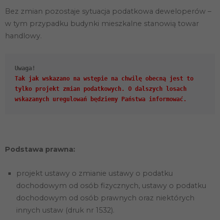
Bez zmian pozostaje sytuacja podatkowa deweloperów –
Marketing
w tym przypadku budynki mieszkalne stanowią towar
Udostępniając
handlowy.
swoje
zainteresowania i
zachowania
podczas
odwiedzania naszej
strony, zwiększasz
Tak jak wskazano na wstępie na chwilę obecną jest to
szansę na
tylko projekt zmian podatkowych. O dalszych losach
zobaczenie
spersonalizowanych
treści i ofert.
Podstawa prawna:
projekt ustawy o zmianie ustawy o podatku
dochodowym od osób fizycznych, ustawy o podatku
dochodowym od osób prawnych oraz niektórych
innych ustaw (druk nr 1532).