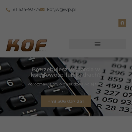
81 534-93-74
kof.jw@wp.pl
Potrzebujesz wsparcia w
księgowości lub kadrach?
Porozmawiajmy o obsłudze Twojej firmy
+48 506 037 251