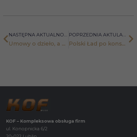
NASTĘPNA AKTUALNOŚĆ
POPRZEDNIA AKTULANOŚĆ
Umowy o dzieło, a 50% kosztów uzyskania przychodu – kiedy stosować?
Polski Ład po konsultacjach – zmiany ważne dla podatników
KOF – Kompleksowa obsługa firm
ul. Konopnicka 6/2
20-022 Lublin