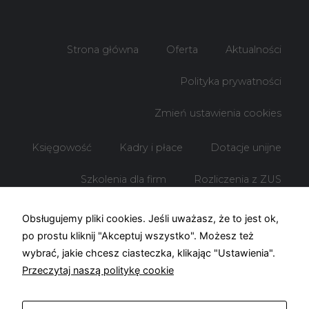
Strona główna
Oferta
Aktualności
Polityka prywatności
Zmień ustawienia cookies
Księgowość
Kadry i płace
Dotacje unijne
Szkolenia dla firm
Rozliczenia z ZUS
Rozliczenia z US
Obsługujemy pliki cookies. Jeśli uważasz, że to jest ok,
po prostu kliknij "Akceptuj wszystko". Możesz też
wybrać, jakie chcesz ciasteczka, klikając "Ustawienia".
Przeczytaj naszą politykę cookie
© Biuro rachunkowe KOF – 2026