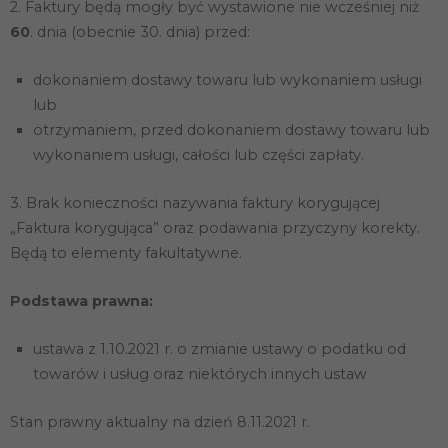
2. Faktury będą mogły być wystawione nie wcześniej niż
i strukturę
60
. dnia (obecnie 30. dnia) przed:
strony
internetowej,
na podstawie
dokonaniem dostawy towaru lub wykonaniem usługi
tego, jak
strona jest
lub
używana.
otrzymaniem, przed dokonaniem dostawy towaru lub
wykonaniem usługi, całości lub części zapłaty.
Doświadczenie
Aby nasza
3. Brak konieczności nazywania faktury korygującej
strona
„Faktura korygująca” oraz podawania przyczyny korekty.
internetowa
działała jak
Będą to elementy fakultatywne.
najlepiej
podczas
Podstawa prawna:
twojego
przejścia na nią.
Jeśli odrzucisz
ustawa z 1.10.2021 r. o zmianie ustawy o podatku od
te pliki cookie,
niektóre funkcje
towarów i usług oraz niektórych innych ustaw
znikną ze
strony
internetowej.
Stan prawny aktualny na dzień 8.11.2021 r.