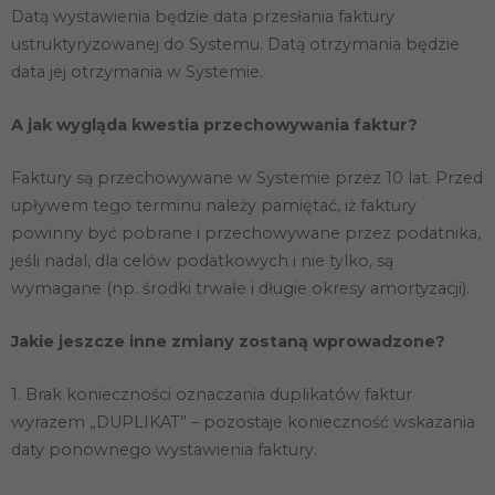
Datą wystawienia będzie data przesłania faktury
ustruktyryzowanej do Systemu. Datą otrzymania będzie
data jej otrzymania w Systemie.
A jak wygląda kwestia przechowywania faktur?
Faktury są przechowywane w Systemie przez 10 lat. Przed
upływem tego terminu należy pamiętać, iż faktury
Konieczne
Te pliki cookie
powinny być pobrane i przechowywane przez podatnika,
nie są
jeśli nadal, dla celów podatkowych i nie tylko, są
opcjonalne. Są
wymagane (np. środki trwałe i długie okresy amortyzacji).
one potrzebne
do
funkcjonowania
Jakie jeszcze inne zmiany zostaną wprowadzone?
strony
internetowej.
1. Brak konieczności oznaczania duplikatów faktur
wyrazem „DUPLIKAT” – pozostaje konieczność wskazania
Statystyka
daty ponownego wystawienia faktury.
Abyśmy mogli
poprawić
funkcjonalność