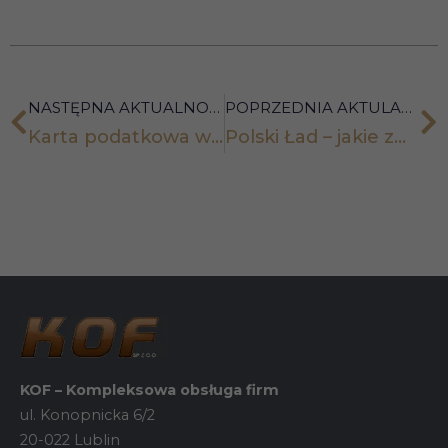
Marketing
Udostępniając
swoje
zainteresowania i
NASTĘPNA AKTUALNOŚĆ
POPRZEDNIA AKTULANOŚĆ
zachowania
podczas
Karta podatkowa w 2022 r. – Polski Ład przyniesie wiele zmian
Polski Ład – jakie zmiany czekają spółki z o.o. w 2022 r.
odwiedzania naszej
strony, zwiększasz
szansę na
zobaczenie
spersonalizowanych
treści i ofert.
KOF – Kompleksowa obsługa firm
ul. Konopnicka 6/2
20-022 Lublin