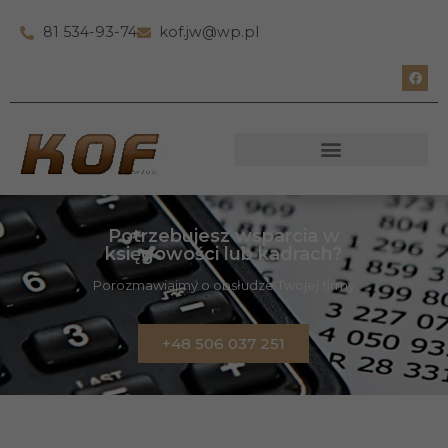
81 534-93-74
kof.jw@wp.pl
Potrzebujesz wsparcia w
księgowości lub kadrach?
Porozmawiajmy o obsłudze Twojej firmy
+48 506 037 251