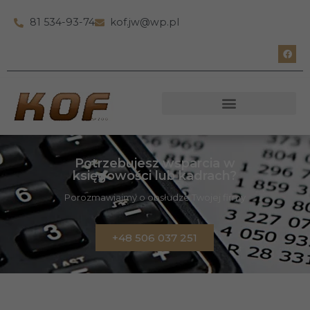
81 534-93-74
kof.jw@wp.pl
Potrzebujesz wsparcia w
księgowości lub kadrach?
Porozmawiajmy o obsłudze Twojej firmy
+48 506 037 251