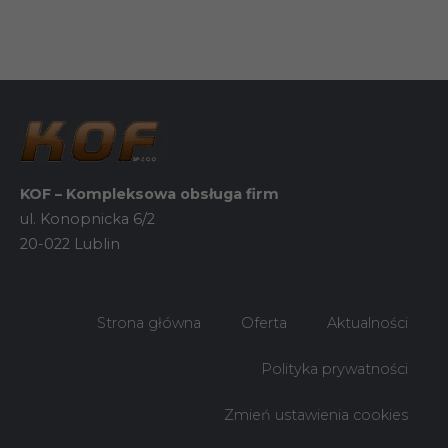
KOF – Kompleksowa obsługa firm
ul. Konopnicka 6/2
20-022 Lublin
Konieczne
Strona główna
Oferta
Aktualności
Te pliki cookie
nie są
Polityka prywatności
opcjonalne. Są
one potrzebne
do
Zmień ustawienia cookies
funkcjonowania
strony