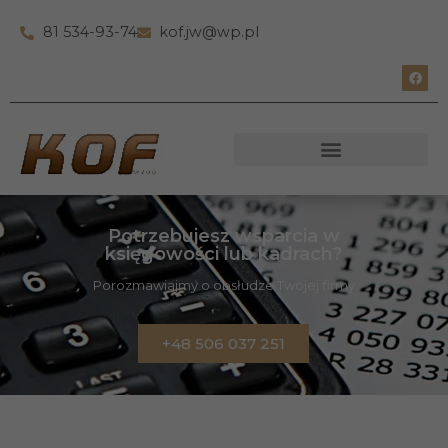
81 534-93-74
kof.jw@wp.pl
Potrzebujesz wsparcia w
księgowości lub kadrach?
Porozmawiajmy o obsłudze Twojej firmy
+48 506 037 251