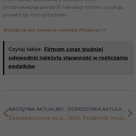
przeprowadzają ponad 30 transakcji rocznie i uzyskują
ponad 2 tys. euro przychodu.
Więcej na ten temat w serwisie Prawo.pl >>
Czytaj także:
Firmom coraz trudniej
udowodnić należytą staranność w rozliczaniu
podatków
NASTĘPNA AKTUALNOŚĆ
POPRZEDNIA AKTULANOŚĆ
Zaświadczenie ze skarbówki za darmo i od ręki
NSA: Podatnik musi udowodnić, skąd miał pieniądze